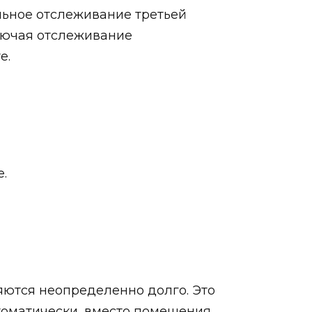
ельное отслеживание третьей
лючая отслеживание
е.
е.
яются неопределенно долго. Это
томатически, вместо помещения