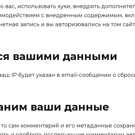
 о вас, использовать куки, внедрять дополнит
аимодействием с внедренным содержимым, вк
четная запись и вы авторизовались на том сайт
ся вашими данными
ваш IP будет указан в email-сообщении о сброс
раним ваши данные
 то сам комментарий и его метаданные сохран
елять и одобрять последующие комментарии ав