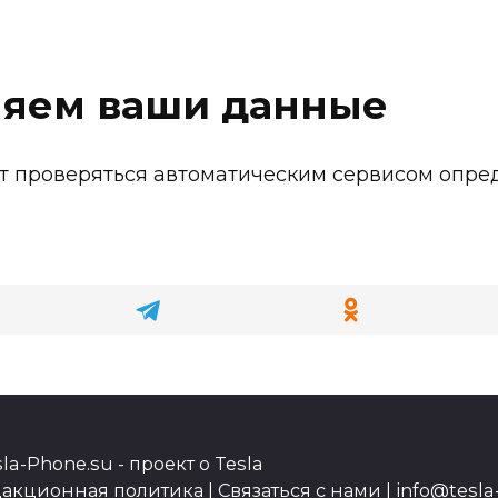
ляем ваши данные
т проверяться автоматическим сервисом опре
a-Phone.su - проект о Tesla
акционная политика
|
Связаться с нами
| info@tesl